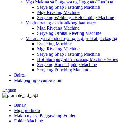
Mga Makina sa Paggawa ng Luggage/Handbag
Serye ng Snap Fastening Machine
Mga Riveting Machine
Serye ng Webbing / Belt Cutting Machine
Makinarya ng elektronikong hardware
Mga Riveting Machine
Serye ng Orbital Riveting Machine
Makinarya sa industriya ng pag-print at packaging
Eyeleting Machine
Mga Riveting Machine
Serye ng Snap Fastening Machine
Hot Stamping at Embossing Machine Series
Serye ng Rope Tipping Machine
Serye ng Punching Machine
Balita
Makipag-ugnayan sa amin
English
Bahay
Mga produkto
Makinarya sa Paggawa ng Folder
Folder Machine