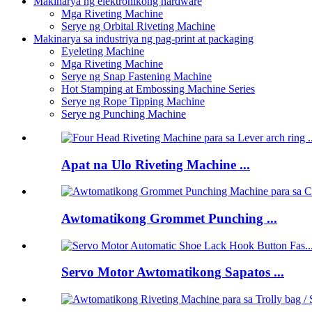
Makinarya ng elektronikong hardware
Mga Riveting Machine
Serye ng Orbital Riveting Machine
Makinarya sa industriya ng pag-print at packaging
Eyeleting Machine
Mga Riveting Machine
Serye ng Snap Fastening Machine
Hot Stamping at Embossing Machine Series
Serye ng Rope Tipping Machine
Serye ng Punching Machine
Apat na Ulo Riveting Machine ...
Awtomatikong Grommet Punching ...
Servo Motor Awtomatikong Sapatos ...