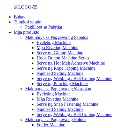
Bahay
Tungkol sa atin
Paglilibot sa Pabrika
Mga produkto
Makinarya sa Paggawa ng Sapatos
Eyeleting Machine
Mga Riveting Machine
Serye ng Gluing Machine
Hook Button Machine Series
Serye ng Hot Melt Adhesive Machine
Serye ng Rope Tipping Machine
Nailhead Setting Machine
Serye ng Webbing / Belt Cutting Machine
Serye ng Punching Machine
Makinarya sa Paggawa ng Kasuotan
Eyeleting Machine
Mga Riveting Machine
Serye ng Snap Fastening Machine
Nailhead Setting Machine
Serye ng Webbing / Belt Cutting Machine
Makinarya sa Paggawa ng Folder
Folder Machine