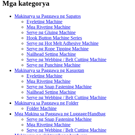
Mga kategorya
Makinarya sa Paggawa ng Sapatos
Eyeleting Machine
Mga Riveting Machine
Serye ng Gluing Machine
Hook Button Machine Series
Serye ng Hot Melt Adhesive Machine
Serye ng Rope Tipping Machine
Nailhead Setting Machine
Serye ng Webbing / Belt Cutting Machine
Serye ng Punching Machine
Makinarya sa Paggawa ng Kasuotan
Eyeleting Machine
Mga Riveting Machine
Serye ng Snap Fastening Machine
Nailhead Setting Machine
Serye ng Webbing / Belt Cutting Machine
Makinarya sa Paggawa ng Folder
Folder Machine
Mga Makina sa Paggawa ng Luggage/Handbag
Serye ng Snap Fastening Machine
Mga Riveting Machine
Serye ng Webbing / Belt Cutting Machine