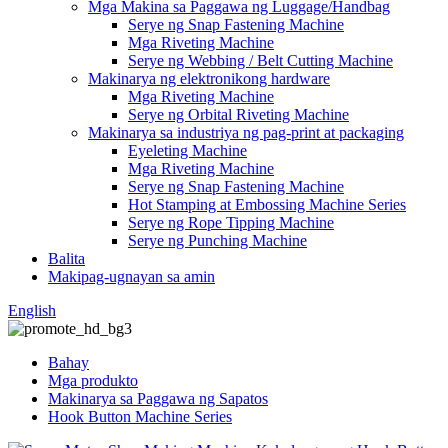
Mga Makina sa Paggawa ng Luggage/Handbag
Serye ng Snap Fastening Machine
Mga Riveting Machine
Serye ng Webbing / Belt Cutting Machine
Makinarya ng elektronikong hardware
Mga Riveting Machine
Serye ng Orbital Riveting Machine
Makinarya sa industriya ng pag-print at packaging
Eyeleting Machine
Mga Riveting Machine
Serye ng Snap Fastening Machine
Hot Stamping at Embossing Machine Series
Serye ng Rope Tipping Machine
Serye ng Punching Machine
Balita
Makipag-ugnayan sa amin
English
Bahay
Mga produkto
Makinarya sa Paggawa ng Sapatos
Hook Button Machine Series