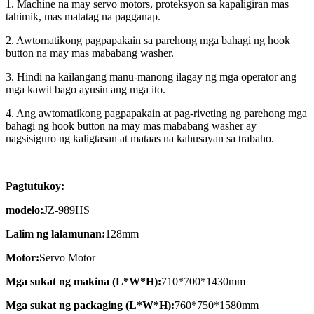
1. Machine na may servo motors, proteksyon sa kapaligiran mas
tahimik, mas matatag na pagganap.
2. Awtomatikong pagpapakain sa parehong mga bahagi ng hook
button na may mas mababang washer.
3. Hindi na kailangang manu-manong ilagay ng mga operator ang
mga kawit bago ayusin ang mga ito.
4. Ang awtomatikong pagpapakain at pag-riveting ng parehong mga
bahagi ng hook button na may mas mababang washer ay
nagsisiguro ng kaligtasan at mataas na kahusayan sa trabaho.
Pagtutukoy:
modelo:
JZ-989HS
Lalim ng lalamunan:
128mm
Motor:
Servo Motor
Mga sukat ng makina (L*W*H):
710*700*1430mm
Mga sukat ng packaging (L*W*H):
760*750*1580mm