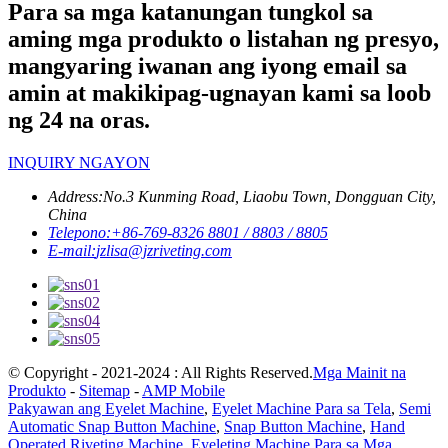
Para sa mga katanungan tungkol sa
aming mga produkto o listahan ng presyo,
mangyaring iwanan ang iyong email sa
amin at makikipag-ugnayan kami sa loob
ng 24 na oras.
INQUIRY NGAYON
Address:
No.3 Kunming Road, Liaobu Town, Dongguan City,
China
Telepono:
+86-769-8326 8801 / 8803 / 8805
E-mail:
jzlisa@jzriveting.com
© Copyright - 2021-2024 : All Rights Reserved.
Mga Mainit na
Produkto
-
Sitemap
-
AMP Mobile
Pakyawan ang Eyelet Machine
,
Eyelet Machine Para sa Tela
,
Semi
Automatic Snap Button Machine
,
Snap Button Machine
,
Hand
Operated Riveting Machine
,
Eyeleting Machine Para sa Mga