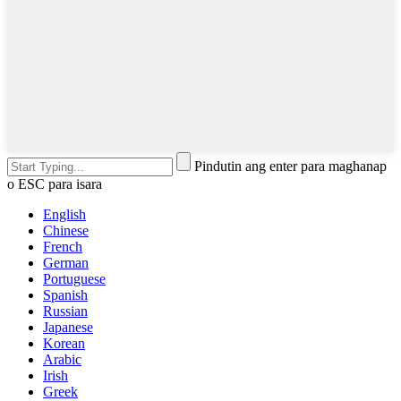
Pindutin ang enter para maghanap
o ESC para isara
English
Chinese
French
German
Portuguese
Spanish
Russian
Japanese
Korean
Arabic
Irish
Greek