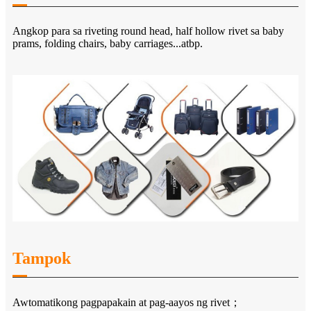
Angkop para sa riveting round head, half hollow rivet sa baby
prams, folding chairs, baby carriages...atbp.
Tampok
Awtomatikong pagpapakain at pag-aayos ng rivet；