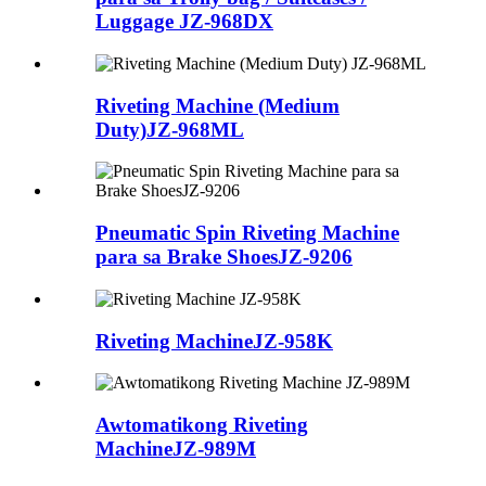
Luggage JZ-968DX
Riveting Machine (Medium
Duty)
JZ-968ML
Pneumatic Spin Riveting Machine
para sa Brake Shoes
JZ-9206
Riveting Machine
JZ-958K
Awtomatikong Riveting
Machine
JZ-989M