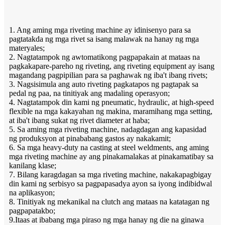
1. Ang aming mga riveting machine ay idinisenyo para sa
pagtatakda ng mga rivet sa isang malawak na hanay ng mga
materyales;
2. Nagtatampok ng awtomatikong pagpapakain at mataas na
pagkakapare-pareho ng riveting, ang riveting equipment ay isang
magandang pagpipilian para sa paghawak ng iba't ibang rivets;
3. Nagsisimula ang auto riveting pagkatapos ng pagtapak sa
pedal ng paa, na tinitiyak ang madaling operasyon;
4. Nagtatampok din kami ng pneumatic, hydraulic, at high-speed
flexible na mga kakayahan ng makina, maramihang mga setting,
at iba't ibang sukat ng rivet diameter at haba;
5. Sa aming mga riveting machine, nadagdagan ang kapasidad
ng produksyon at pinababang gastos ay nakakamit;
6. Sa mga heavy-duty na casting at steel weldments, ang aming
mga riveting machine ay ang pinakamalakas at pinakamatibay sa
kanilang klase;
7. Bilang karagdagan sa mga riveting machine, nakakapagbigay
din kami ng serbisyo sa pagpapasadya ayon sa iyong indibidwal
na aplikasyon;
8. Tinitiyak ng mekanikal na clutch ang mataas na katatagan ng
pagpapatakbo;
9.Itaas at ibabang mga piraso ng mga hanay ng die na ginawa