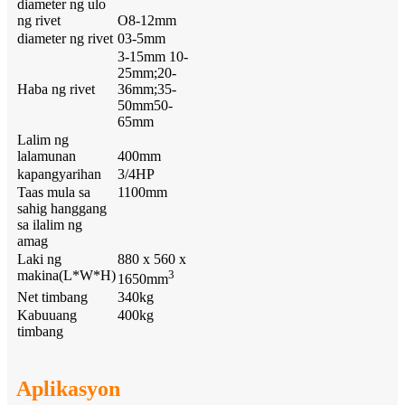
diameter ng ulo
ng rivet
O8-12mm
diameter ng rivet
03-5mm
3-15mm 10-
25mm;20-
Haba ng rivet
36mm;35-
50mm50-
65mm
Lalim ng
lalamunan
400mm
kapangyarihan
3/4HP
Taas mula sa
1100mm
sahig hanggang
sa ilalim ng
amag
Laki ng
880 x 560 x
makina(L*W*H)
3
1650mm
Net timbang
340kg
Kabuuang
400kg
timbang
Aplikasyon