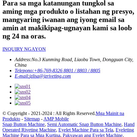
Para sa mga katanungan tungkol sa
aming mga produkto o listahan ng presyo,
mangyaring iwanan ang iyong email sa
amin at makikipag-ugnayan kami sa loob
ng 24 na oras.
INQUIRY NGAYON
Address:
No.3 Kunming Road, Liaobu Town, Dongguan City,
China
Telepono:
+86-769-8326 8801 / 8803 / 8805
E-mail:
jzlisa@jzriveting.com
© Copyright - 2021-2024 : All Rights Reserved.
Mga Mainit na
Produkto
-
Sitemap
-
AMP Mobile
Snap Button Machine
,
Semi Automatic Snap Button Machine
,
Hand
Operated Riveting Machine
,
Eyelet Machine Para sa Tela
,
Eyeleting
Machine Para sa Mga Kurtina
,
Pakyawan ang Eyelet Machine
,