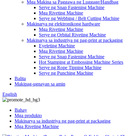
Mga Makina sa Paggawa ng Luggage/Handbag
Serye ng Snap Fastening Machine
Mga Riveting Machine
Serye ng Webbing / Belt Cutting Machine
Makinarya ng elektronikong hardware
Mga Riveting Machine
Serye ng Orbital Riveting Machine
Makinarya sa industriya ng pag-print at packaging
Eyeleting Machine
Mga Riveting Machine
Serye ng Snap Fastening Machine
Hot Stamping at Embossing Machine Series
Serye ng Rope Tipping Machine
Serye ng Punching Machine
Balita
Makipag-ugnayan sa amin
English
Bahay
Mga produkto
Makinarya sa industriya ng pag-print at packaging
Mga Riveting Machine