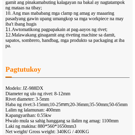
gamit ang pinakamabuting kalagayan na bakal ay nagtatampok
ng mataas na tibay;
10. Ang mas mababang mga clamp ng amag ay maaaring
pasadyang gawin upang umangkop sa mga workpiece na may
iba't ibang hugis
1
1.Awtomatikong pagpapakain at pag-aayos ng rivet;
1
2.Malawakang ginagamit ang riveting machine sa damit,
sapatos, sombrero, handbag, mga produkto sa packaging at iba
pa.
Pagtutukoy
Modelo: JZ-988DX
Diameter ng ulo ng rivet: 8-12mm
Rivet diameter: 3-5mm
Haba ng rivet:3-15mm;10-25
mm
;20-36mm;35-50mm;50-65mm
Lalim ng lalamunan: 400mm
Kapangyarihan: 0.55kw
H
walo mula sa sahig hanggang sa ilalim ng amag: 1100mm
Laki ng makina: 880*560*1650mm3
Net weight/ Gross weight: 340KG / 400KG